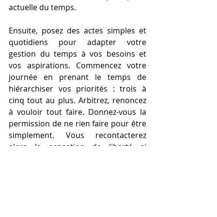
actuelle du temps.
Ensuite, posez des actes simples et 
quotidiens pour adapter votre 
gestion du temps à vos besoins et 
vos aspirations. Commencez votre 
journée en prenant le temps de 
hiérarchiser vos priorités : trois à 
cinq tout au plus. Arbitrez, renoncez 
à vouloir tout faire. Donnez-vous la 
permission de ne rien faire pour être 
simplement. Vous recontacterez 
alors la sensation de liberté si 
nécessaire à mobiliser votre énergie 
sans l’épuiser, en cohérence avec ce 
qui est important pour vous et vous 
nourrit.
DP